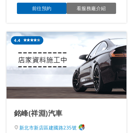
前往預約
看服務廠介紹
4.4
銘峰(祥淵)汽車
新北市新店區建國路235號