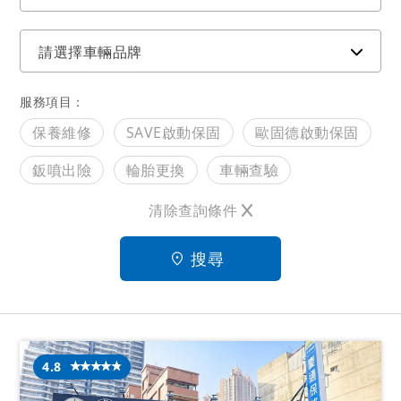
請選擇車輛品牌
服務項目：
保養維修
SAVE啟動保固
歐固德啟動保固
鈑噴出險
輪胎更換
車輛查驗
清除查詢條件
4.8