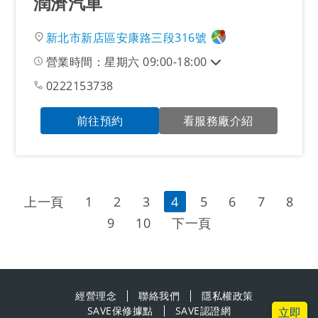
潤濟汽車
新北市新店區安康路三段316號
營業時間：星期六 09:00-18:00
0222153738
前往預約
看服務廠介紹
上一頁
1
2
3
4
5
6
7
8
9
10
下一頁
經營理念
聯絡我們
隱私權政策
SAVE保修據點
SAVE認證網
立即