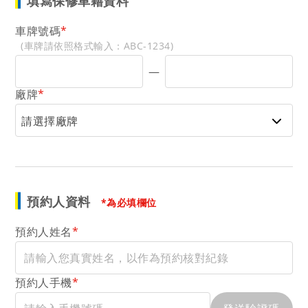
填寫保修車籍資料
車牌號碼
*
(車牌請依照格式輸入：ABC-1234)
—
廠牌
*
請選擇廠牌
預約人資料
*為必填欄位
預約人姓名
*
預約人手機
*