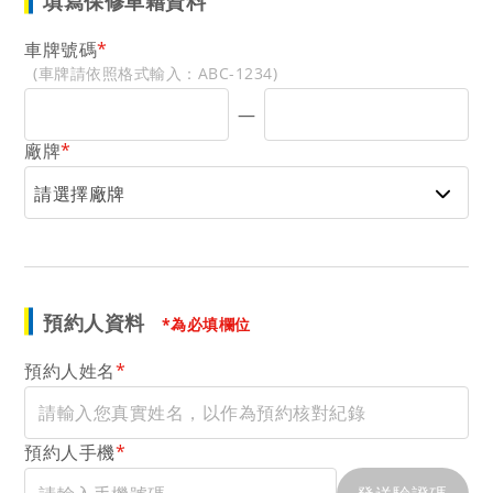
填寫保修車籍資料
車牌號碼
*
(車牌請依照格式輸入：ABC-1234)
—
廠牌
*
請選擇廠牌
預約人資料
*為必填欄位
預約人姓名
*
預約人手機
*