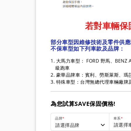
若對車輛保固
部分車型因維修技術及零件供應
不保車型如下列車款及品牌：
大馬力車型：
FORD 野馬、BENZ
級跑車
豪華品牌車：
賓利、勞斯萊斯、瑪莎拉
特殊車型：
台灣無總代理車輛廠牌
為您試算SAVE保固價格!
品牌
*
車系
*
請選擇品牌