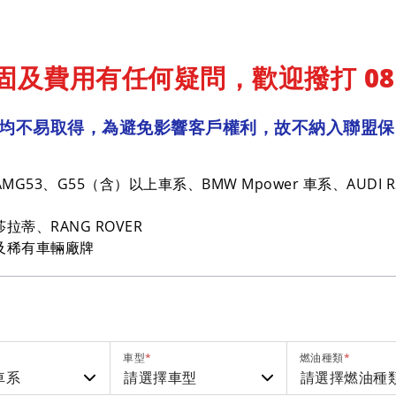
及費用有任何疑問，歡迎撥打 0800-
均不易取得，為避免影響客戶權利，故不納入聯盟保
 AMG53、G55（含）以上車系、BMW Mpower 車系、AUDI
蒂、RANG ROVER
及稀有車輛廠牌
車型
*
燃油種類
*